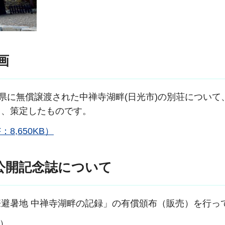
画
ら県に無償譲渡された中禅寺湖畔(日光市)の別荘について
し、策定したものです。
,650KB）
公開記念誌について
避暑地 中禅寺湖畔の記録」の有償頒布（販売）を行っ
）