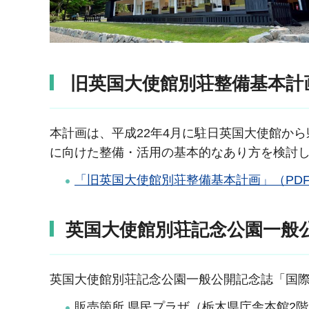
旧英国大使館別荘整備基本計
本計画は、平成22年4月に駐日英国大使館か
に向けた整備・活用の基本的なあり方を検討
「旧英国大使館別荘整備基本計画」（PDF：8
英国大使館別荘記念公園一般
英国大使館別荘記念公園一般公開記念誌「国際
販売箇所 県民プラザ（栃木県庁舎本館2階