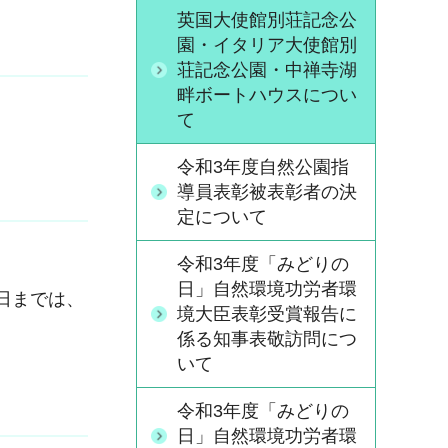
英国大使館別荘記念公
園・イタリア大使館別
荘記念公園・中禅寺湖
畔ボートハウスについ
て
令和3年度自然公園指
導員表彰被表彰者の決
定について
令和3年度「みどりの
日」自然環境功労者環
0日までは、
境大臣表彰受賞報告に
係る知事表敬訪問につ
いて
令和3年度「みどりの
日」自然環境功労者環