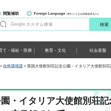
閲覧補助
Foreign Language
（がいこくじんのみなさんへ）
育て・福祉・医療
教育・文化
社会基盤
>
自然環境課
> 英国大使館別荘記念公園・イタリア大使館別
公園・イタリア大使館別荘記