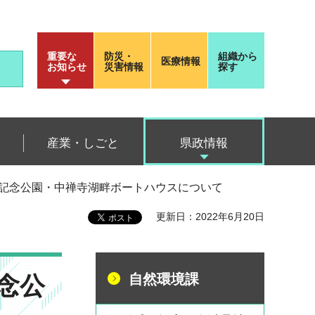
重要な
防災・
組織から
医療情報
お知らせ
災害情報
探す
産業・しごと
県政情報
荘記念公園・中禅寺湖畔ボートハウスについて
更新日：2022年6月20日
念公
自然環境課