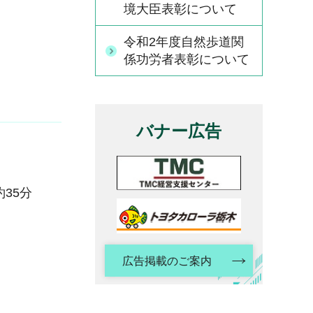
境大臣表彰について
令和2年度自然歩道関
係功労者表彰について
バナー広告
35分
広告掲載のご案内