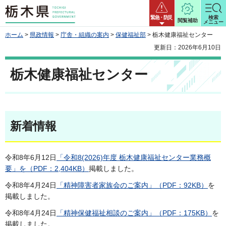
栃木県
緊急・防災
検索
閲覧補助
メニュー
ホーム
>
県政情報
>
庁舎・組織の案内
>
保健福祉部
> 栃木健康福祉センター
更新日：2026年6月10日
栃木健康福祉センター
新着情報
令和8年6月12日
「令和8(2026)年度 栃木健康福祉センター業務概
要」を（PDF：2,404KB）
掲載しました。
令和8年4月24日
「精神障害者家族会のご案内」（PDF：92KB）
を
掲載しました。
令和8年4月24日
「精神保健福祉相談のご案内」（PDF：175KB）
を
掲載しました。