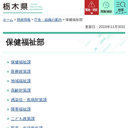
栃木県
緊急・防災
検索
閲覧補助
メニュー
ホーム
>
県政情報
>
庁舎・組織の案内
> 保健福祉部
更新日：2010年11月30日
保健福祉部
保健福祉課
医療政策課
地域福祉課
高齢対策課
感染症・疾病対策課
障害福祉課
こども政策課
医薬・生活衛生課