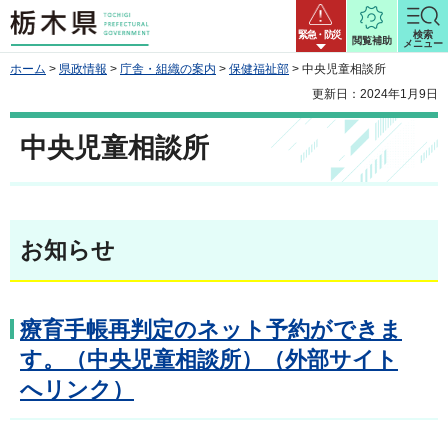
栃木県
緊急・防災
検索
閲覧補助
メニュー
ホーム
>
県政情報
>
庁舎・組織の案内
>
保健福祉部
> 中央児童相談所
更新日：2024年1月9日
中央児童相談所
お知らせ
療育手帳再判定のネット予約ができま
す。（中央児童相談所）（外部サイト
へリンク）